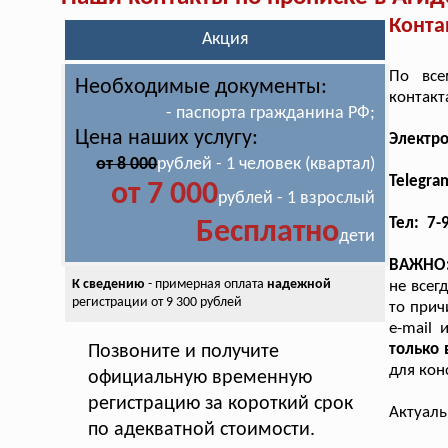
Конта
Акция
По все
Необходимые документы:
контакт
- паспорта гражданина РФ;
Цена наших услугу:
Электр
от 8 000
рублей - 1 человек (квартал)
Telegra
от 7 000
рублей - 1 взрослый
Тел: 7-
Бесплатно
дети
ВАЖНО
К сведению
- примерная оплата
надежной
не всег
регистрации от 9 300 рублей
то прич
e-mail
только
Позвоните и получите
для кон
официальную временную
регистрацию за короткий срок
Актуаль
по адекватной стоимости.